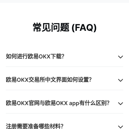
常见问题 (FAQ)
如何进行欧易OKX下载？
您可以通过本页面提供的“安卓下载”按钮，安全下载官方
app。也可访问欧易OKX官网，在首页找到欧易OKX下载
欧易OKX交易所中文界面如何设置？
链接。请务必通过官方渠道进行欧易OKX下载，确保应用
安全。
访问欧易OKX官网后，在页面右上角或用户中心可以找到
语言设置，选择“简体中文”即可切换至交易所中文界面。
欧易OKX官网与欧易OKX app有什么区别？
欧易OKX app内同样可在设置中切换语言。
欧易OKX官网是网页版交易平台，功能全面，适合电脑端
使用。欧易OKX app是移动应用程序，针对移动设备优
注册需要准备哪些材料？